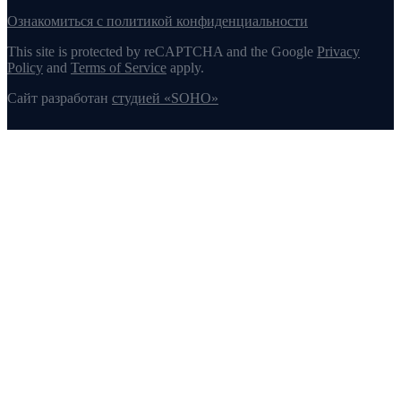
Ознакомиться с политикой конфиденциальности
This site is protected by reCAPTCHA and the Google
Privacy
Policy
and
Terms of Service
apply.
Сайт разработан
студией «SOHO»